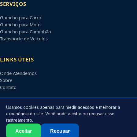
SERVIÇOS
Guincho para Carro
Guincho para Moto
Guincho para Caminhão
Transporte de Veículos
LINKS ÚTEIS
Onde Atendemos
Sobre
Contato
CONTATO
Usamos cookies apenas para medir acessos e melhorar a
experiência do site. Você pode aceitar ou recusar esse
rastreamento.
Atendimento em
Campina Grande
-
PB
e regiões parceiras
contato@guinchoscampinagrande.com.br
Aceitar
Recusar
©
2026
Guincho em
Campina Grande
-
PB
. Todos os direitos reservados.