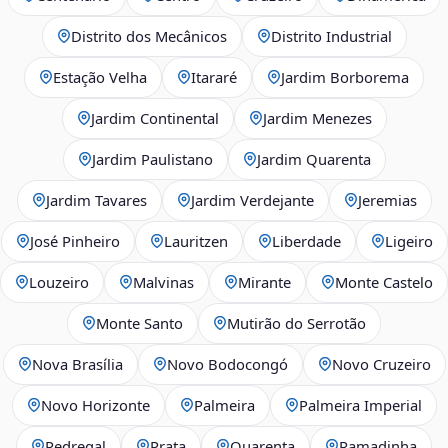
Distrito dos Mecânicos
Distrito Industrial
Estação Velha
Itararé
Jardim Borborema
Jardim Continental
Jardim Menezes
Jardim Paulistano
Jardim Quarenta
Jardim Tavares
Jardim Verdejante
Jeremias
José Pinheiro
Lauritzen
Liberdade
Ligeiro
Louzeiro
Malvinas
Mirante
Monte Castelo
Monte Santo
Mutirão do Serrotão
Nova Brasília
Novo Bodocongó
Novo Cruzeiro
Novo Horizonte
Palmeira
Palmeira Imperial
Pedregal
Prata
Quarenta
Ramadinha