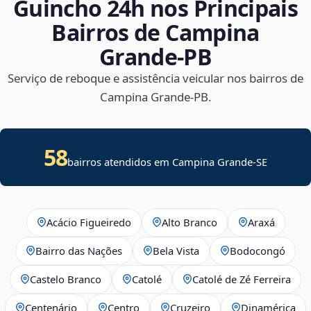
Guincho 24h nos Principais
Bairros de Campina
Grande‑PB
Serviço de reboque e assistência veicular nos bairros de
Campina Grande‑PB.
58
bairros atendidos em
Campina Grande
-
SE
Acácio Figueiredo
Alto Branco
Araxá
Bairro das Nações
Bela Vista
Bodocongó
Castelo Branco
Catolé
Catolé de Zé Ferreira
Centenário
Centro
Cruzeiro
Dinamérica