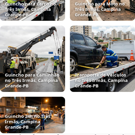
Guincho para Carro no
Guincho para Moto no
Três Irmãs, Campina
Três Irmãs, Campina
Grande‑PB
Grande‑PB
Guincho para Caminhão
Transporte de Veículos
no Três Irmãs, Campina
no Três Irmãs, Campina
Grande‑PB
Grande‑PB
Guincho 24h no Três
Irmãs, Campina
Grande‑PB