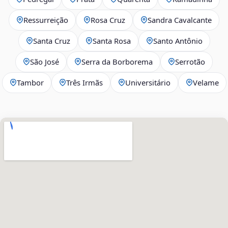
Ressurreição
Rosa Cruz
Sandra Cavalcante
Santa Cruz
Santa Rosa
Santo Antônio
São José
Serra da Borborema
Serrotão
Tambor
Três Irmãs
Universitário
Velame