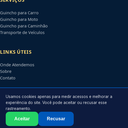
Guincho para Carro
Guincho para Moto
Guincho para Caminhão
Transporte de Veículos
LINKS ÚTEIS
Onde Atendemos
Sobre
Contato
CONTATO
Usamos cookies apenas para medir acessos e melhorar a
experiência do site. Você pode aceitar ou recusar esse
rastreamento.
Atendimento em
Campina Grande
-
PB
e regiões parceiras
contato@guinchoscampinagrande.com.br
Aceitar
Recusar
©
2026
Guincho em
Campina Grande
-
PB
. Todos os direitos reservados.