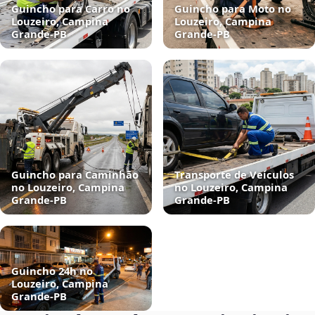
Guincho para Carro no
Guincho para Moto no
Louzeiro, Campina
Louzeiro, Campina
Grande‑PB
Grande‑PB
Guincho para Caminhão
Transporte de Veículos
no Louzeiro, Campina
no Louzeiro, Campina
Grande‑PB
Grande‑PB
Guincho 24h no
Louzeiro, Campina
Grande‑PB