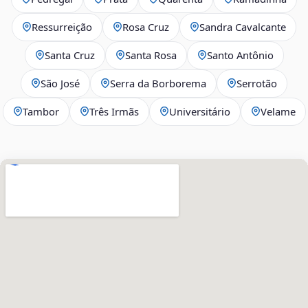
Ressurreição
Rosa Cruz
Sandra Cavalcante
Santa Cruz
Santa Rosa
Santo Antônio
São José
Serra da Borborema
Serrotão
Tambor
Três Irmãs
Universitário
Velame