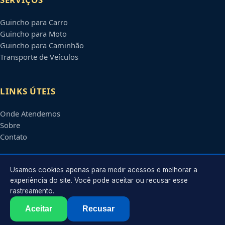
Guincho para Carro
Guincho para Moto
Guincho para Caminhão
Transporte de Veículos
LINKS ÚTEIS
Onde Atendemos
Sobre
Contato
CONTATO
Usamos cookies apenas para medir acessos e melhorar a
experiência do site. Você pode aceitar ou recusar esse
rastreamento.
Atendimento em
Campina Grande
-
PB
e regiões parceiras
contato@guinchoscampinagrande.com.br
Aceitar
Recusar
©
2026
Guincho em
Campina Grande
-
PB
. Todos os direitos reservados.