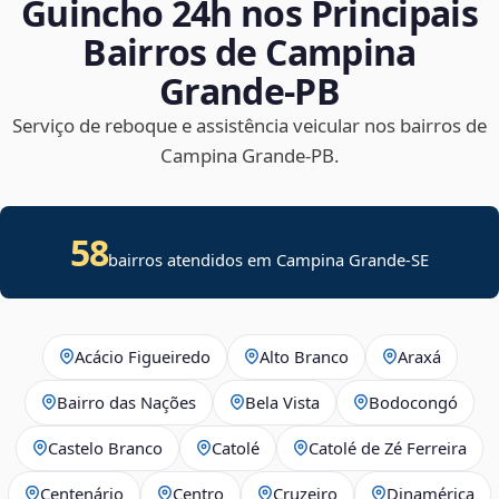
Guincho 24h nos Principais
Bairros de Campina
Grande‑PB
Serviço de reboque e assistência veicular nos bairros de
Campina Grande‑PB.
58
bairros atendidos em
Campina Grande
-
SE
Acácio Figueiredo
Alto Branco
Araxá
Bairro das Nações
Bela Vista
Bodocongó
Castelo Branco
Catolé
Catolé de Zé Ferreira
Centenário
Centro
Cruzeiro
Dinamérica