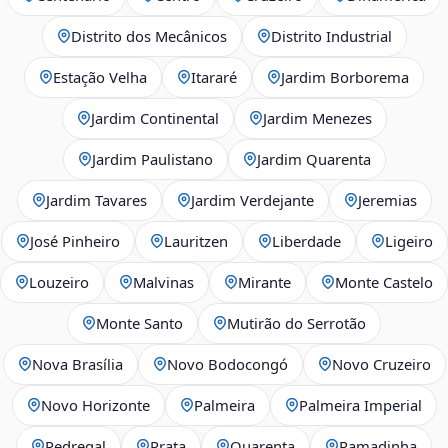
Distrito dos Mecânicos
Distrito Industrial
Estação Velha
Itararé
Jardim Borborema
Jardim Continental
Jardim Menezes
Jardim Paulistano
Jardim Quarenta
Jardim Tavares
Jardim Verdejante
Jeremias
José Pinheiro
Lauritzen
Liberdade
Ligeiro
Louzeiro
Malvinas
Mirante
Monte Castelo
Monte Santo
Mutirão do Serrotão
Nova Brasília
Novo Bodocongó
Novo Cruzeiro
Novo Horizonte
Palmeira
Palmeira Imperial
Pedregal
Prata
Quarenta
Ramadinha