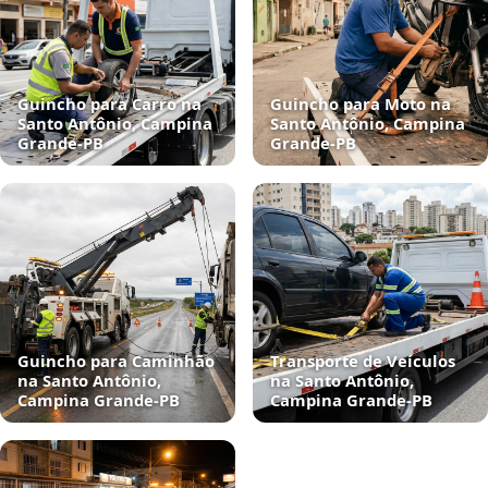
Guincho para Carro na
Guincho para Moto na
Santo Antônio, Campina
Santo Antônio, Campina
Grande‑PB
Grande‑PB
Guincho para Caminhão
Transporte de Veículos
na Santo Antônio,
na Santo Antônio,
Campina Grande‑PB
Campina Grande‑PB