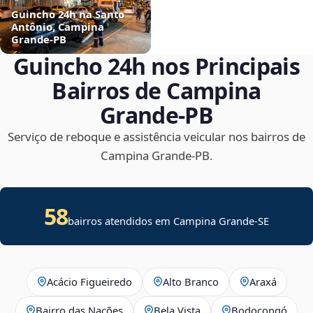
Guincho 24h na Santo
Antônio, Campina
Grande‑PB
Guincho 24h nos Principais
Bairros de Campina
Grande‑PB
Serviço de reboque e assistência veicular nos bairros de
Campina Grande‑PB.
58
bairros atendidos em
Campina Grande
-
SE
Acácio Figueiredo
Alto Branco
Araxá
Bairro das Nações
Bela Vista
Bodocongó