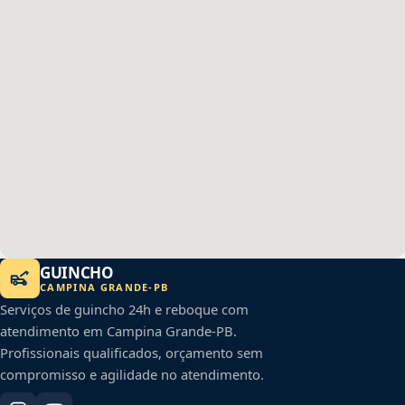
GUINCHO
CAMPINA GRANDE
-
PB
Serviços de guincho 24h e reboque com
atendimento em
Campina Grande
-
PB
.
Profissionais qualificados, orçamento sem
compromisso e agilidade no atendimento.