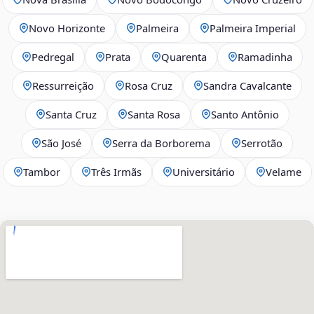
Novo Horizonte
Palmeira
Palmeira Imperial
Pedregal
Prata
Quarenta
Ramadinha
Ressurreição
Rosa Cruz
Sandra Cavalcante
Santa Cruz
Santa Rosa
Santo Antônio
São José
Serra da Borborema
Serrotão
Tambor
Três Irmãs
Universitário
Velame