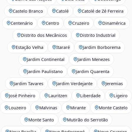
Castelo Branco
Catolé
Catolé de Zé Ferreira
Centenário
Centro
Cruzeiro
Dinamérica
Distrito dos Mecânicos
Distrito Industrial
Estação Velha
Itararé
Jardim Borborema
Jardim Continental
Jardim Menezes
Jardim Paulistano
Jardim Quarenta
Jardim Tavares
Jardim Verdejante
Jeremias
José Pinheiro
Lauritzen
Liberdade
Ligeiro
Louzeiro
Malvinas
Mirante
Monte Castelo
Monte Santo
Mutirão do Serrotão
Nova Brasília
Novo Bodocongó
Novo Cruzeiro