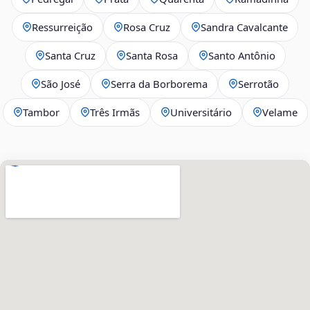
Ressurreição
Rosa Cruz
Sandra Cavalcante
Santa Cruz
Santa Rosa
Santo Antônio
São José
Serra da Borborema
Serrotão
Tambor
Três Irmãs
Universitário
Velame