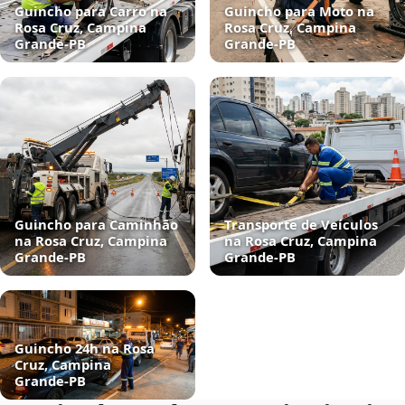
Guincho para Carro na
Guincho para Moto na
Rosa Cruz, Campina
Rosa Cruz, Campina
Grande‑PB
Grande‑PB
Guincho para Caminhão
Transporte de Veículos
na Rosa Cruz, Campina
na Rosa Cruz, Campina
Grande‑PB
Grande‑PB
Guincho 24h na Rosa
Cruz, Campina
Grande‑PB