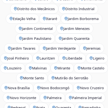
Distrito dos Mecânicos
Distrito Industrial
Estação Velha
Itararé
Jardim Borborema
Jardim Continental
Jardim Menezes
Jardim Paulistano
Jardim Quarenta
Jardim Tavares
Jardim Verdejante
Jeremias
José Pinheiro
Lauritzen
Liberdade
Ligeiro
Louzeiro
Malvinas
Mirante
Monte Castelo
Monte Santo
Mutirão do Serrotão
Nova Brasília
Novo Bodocongó
Novo Cruzeiro
Novo Horizonte
Palmeira
Palmeira Imperial
Pedregal
Prata
Quarenta
Ramadinha