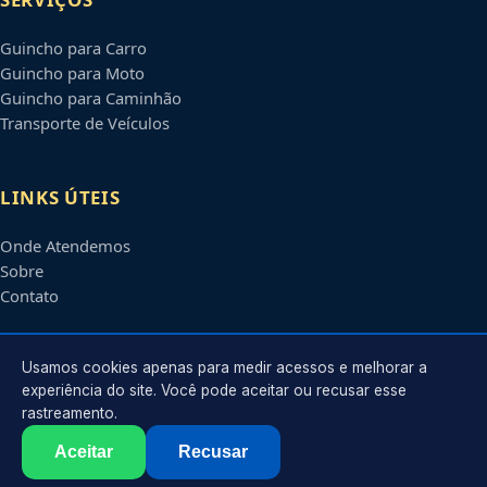
Guincho para Carro
Guincho para Moto
Guincho para Caminhão
Transporte de Veículos
LINKS ÚTEIS
Onde Atendemos
Sobre
Contato
CONTATO
Usamos cookies apenas para medir acessos e melhorar a
experiência do site. Você pode aceitar ou recusar esse
rastreamento.
Atendimento em
Campina Grande
-
PB
e regiões parceiras
contato@guinchoscampinagrande.com.br
Aceitar
Recusar
©
2026
Guincho em
Campina Grande
-
PB
. Todos os direitos reservados.