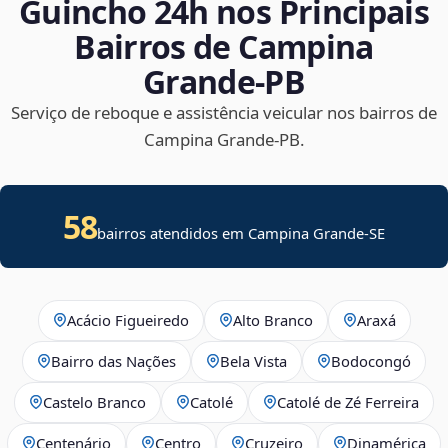
Guincho 24h nos Principais
Bairros de Campina
Grande‑PB
Serviço de reboque e assistência veicular nos bairros de
Campina Grande‑PB.
58
bairros atendidos em
Campina Grande
-
SE
Acácio Figueiredo
Alto Branco
Araxá
Bairro das Nações
Bela Vista
Bodocongó
Castelo Branco
Catolé
Catolé de Zé Ferreira
Centenário
Centro
Cruzeiro
Dinamérica