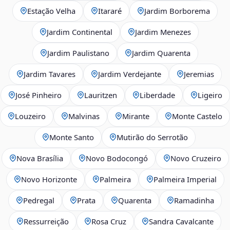
Estação Velha
Itararé
Jardim Borborema
Jardim Continental
Jardim Menezes
Jardim Paulistano
Jardim Quarenta
Jardim Tavares
Jardim Verdejante
Jeremias
José Pinheiro
Lauritzen
Liberdade
Ligeiro
Louzeiro
Malvinas
Mirante
Monte Castelo
Monte Santo
Mutirão do Serrotão
Nova Brasília
Novo Bodocongó
Novo Cruzeiro
Novo Horizonte
Palmeira
Palmeira Imperial
Pedregal
Prata
Quarenta
Ramadinha
Ressurreição
Rosa Cruz
Sandra Cavalcante