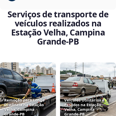
Serviços de transporte de
veículos realizados na
Estação Velha, Campina
Grande‑PB
Remoção para Longa
Veículos Utilitários e
Distância na Estação
Pesados na Estação
Velha, Campina
Velha, Campina
Grande‑PB
Grande‑PB