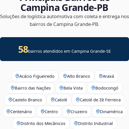
Campina Grande‑PB
Soluções de logística automotiva com coleta e entrega nos
bairros de Campina Grande‑PB.
58
bairros atendidos em
Campina Grande
-
SE
Acácio Figueiredo
Alto Branco
Araxá
Bairro das Nações
Bela Vista
Bodocongó
Castelo Branco
Catolé
Catolé de Zé Ferreira
Centenário
Centro
Cruzeiro
Dinamérica
Distrito dos Mecânicos
Distrito Industrial