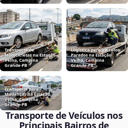
Transporte de
Logística para Veículos
Motocicletas na Estação
Parados na Estação
Velha, Campina
Velha, Campina
Grande‑PB
Grande‑PB
Transporte para
Mudanças na Estação
Velha, Campina
Grande‑PB
Transporte de Veículos nos
Principais Bairros de