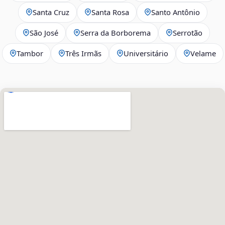
Santa Cruz
Santa Rosa
Santo Antônio
São José
Serra da Borborema
Serrotão
Tambor
Três Irmãs
Universitário
Velame