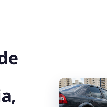
 de
a,