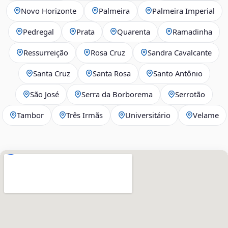
Novo Horizonte
Palmeira
Palmeira Imperial
Pedregal
Prata
Quarenta
Ramadinha
Ressurreição
Rosa Cruz
Sandra Cavalcante
Santa Cruz
Santa Rosa
Santo Antônio
São José
Serra da Borborema
Serrotão
Tambor
Três Irmãs
Universitário
Velame