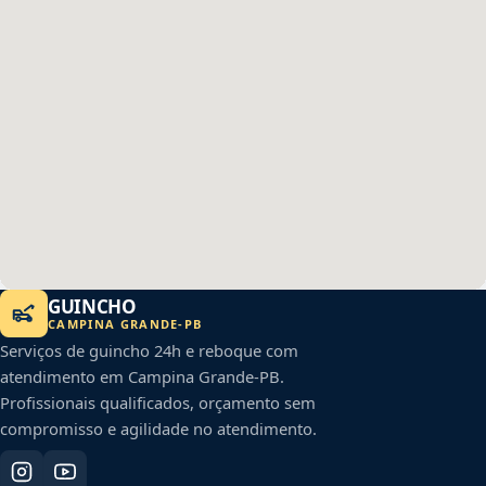
GUINCHO
CAMPINA GRANDE
-
PB
Serviços de guincho 24h e reboque com
atendimento em
Campina Grande
-
PB
.
Profissionais qualificados, orçamento sem
compromisso e agilidade no atendimento.