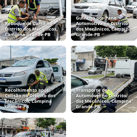
Guincho por Pane
Reboque de Carro no
Automotiva no Distrito
Distrito dos Mecânicos,
dos Mecânicos, Campina
Campina Grande‑PB
Grande‑PB
Recolhimento após
Transporte de
Colisão no Distrito dos
Automóvel no Distrito
Mecânicos, Campina
dos Mecânicos, Campina
Grande‑PB
Grande‑PB