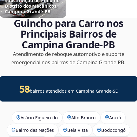
Substituição de Pneu no
Distrito dos Mecânicos,
Campina Grande‑PB
Guincho para Carro nos
Principais Bairros de
Campina Grande‑PB
Atendimento de reboque automotivo e suporte
emergencial nos bairros de Campina Grande‑PB.
58
bairros atendidos em
Campina Grande
-
SE
Acácio Figueiredo
Alto Branco
Araxá
Bairro das Nações
Bela Vista
Bodocongó