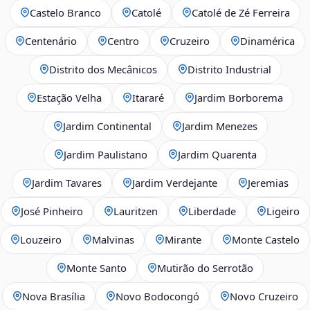
Castelo Branco
Catolé
Catolé de Zé Ferreira
Centenário
Centro
Cruzeiro
Dinamérica
Distrito dos Mecânicos
Distrito Industrial
Estação Velha
Itararé
Jardim Borborema
Jardim Continental
Jardim Menezes
Jardim Paulistano
Jardim Quarenta
Jardim Tavares
Jardim Verdejante
Jeremias
José Pinheiro
Lauritzen
Liberdade
Ligeiro
Louzeiro
Malvinas
Mirante
Monte Castelo
Monte Santo
Mutirão do Serrotão
Nova Brasília
Novo Bodocongó
Novo Cruzeiro