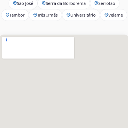
São José
Serra da Borborema
Serrotão
Tambor
Três Irmãs
Universitário
Velame