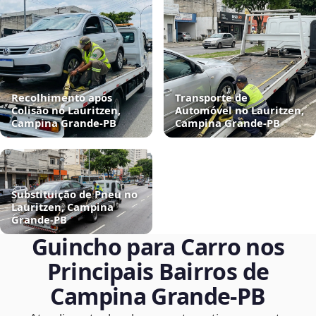
Recolhimento após
Transporte de
Colisão no Lauritzen,
Automóvel no Lauritzen,
Campina Grande‑PB
Campina Grande‑PB
Substituição de Pneu no
Lauritzen, Campina
Grande‑PB
Guincho para Carro nos
Principais Bairros de
Campina Grande‑PB