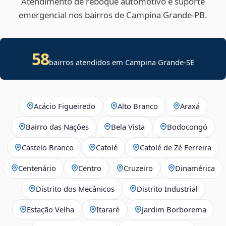
Atendimento de reboque automotivo e suporte
emergencial nos bairros de Campina Grande‑PB.
58
bairros atendidos em
Campina Grande
-
SE
Acácio Figueiredo
Alto Branco
Araxá
Bairro das Nações
Bela Vista
Bodocongó
Castelo Branco
Catolé
Catolé de Zé Ferreira
Centenário
Centro
Cruzeiro
Dinamérica
Distrito dos Mecânicos
Distrito Industrial
Estação Velha
Itararé
Jardim Borborema