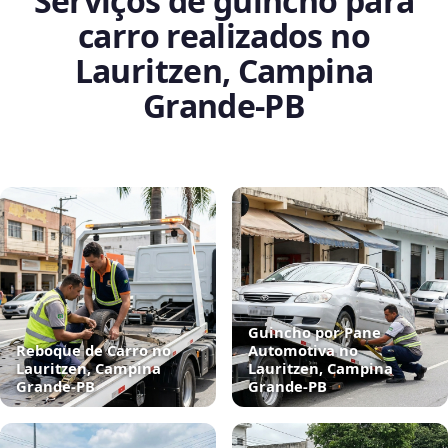
Serviços de guincho para
carro realizados no
Lauritzen, Campina
Grande‑PB
Guincho por Pane
Reboque de Carro no
Automotiva no
Lauritzen, Campina
Lauritzen, Campina
Grande‑PB
Grande‑PB