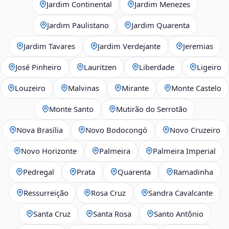
Jardim Continental
Jardim Menezes
Jardim Paulistano
Jardim Quarenta
Jardim Tavares
Jardim Verdejante
Jeremias
José Pinheiro
Lauritzen
Liberdade
Ligeiro
Louzeiro
Malvinas
Mirante
Monte Castelo
Monte Santo
Mutirão do Serrotão
Nova Brasília
Novo Bodocongó
Novo Cruzeiro
Novo Horizonte
Palmeira
Palmeira Imperial
Pedregal
Prata
Quarenta
Ramadinha
Ressurreição
Rosa Cruz
Sandra Cavalcante
Santa Cruz
Santa Rosa
Santo Antônio