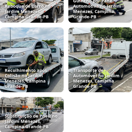
Guincho por Pane
Reboque de Carro no
Automotiva no Jardim
Jardim Menezes,
Menezes, Campina
Campina Grande‑PB
Grande‑PB
Recolhimento após
Transporte de
Colisão no Jardim
Automóvel no Jardim
Menezes, Campina
Menezes, Campina
Grande‑PB
Grande‑PB
Substituição de Pneu no
Jardim Menezes,
Campina Grande‑PB