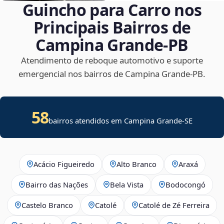
Guincho para Carro nos
Principais Bairros de
Campina Grande‑PB
Atendimento de reboque automotivo e suporte
emergencial nos bairros de Campina Grande‑PB.
58
bairros atendidos em
Campina Grande
-
SE
Acácio Figueiredo
Alto Branco
Araxá
Bairro das Nações
Bela Vista
Bodocongó
Castelo Branco
Catolé
Catolé de Zé Ferreira