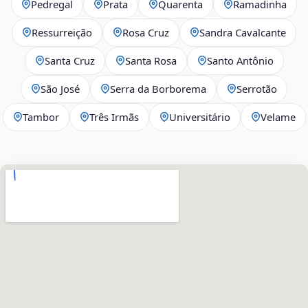
Pedregal
Prata
Quarenta
Ramadinha
Ressurreição
Rosa Cruz
Sandra Cavalcante
Santa Cruz
Santa Rosa
Santo Antônio
São José
Serra da Borborema
Serrotão
Tambor
Três Irmãs
Universitário
Velame