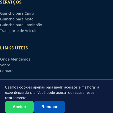
SERVIÇOS
Guincho para Carro
Guincho para Moto
Guincho para Caminhão
Transporte de Veículos
LINKS ÚTEIS
Onde Atendemos
Sobre
Contato
CONTATO
Usamos cookies apenas para medir acessos e melhorar a
experiência do site. Você pode aceitar ou recusar esse
rastreamento.
Atendimento em
Campina Grande
-
PB
e regiões parceiras
contato@guinchoscampinagrande.com.br
Aceitar
Recusar
©
2026
Guincho em
Campina Grande
-
PB
. Todos os direitos reservados.