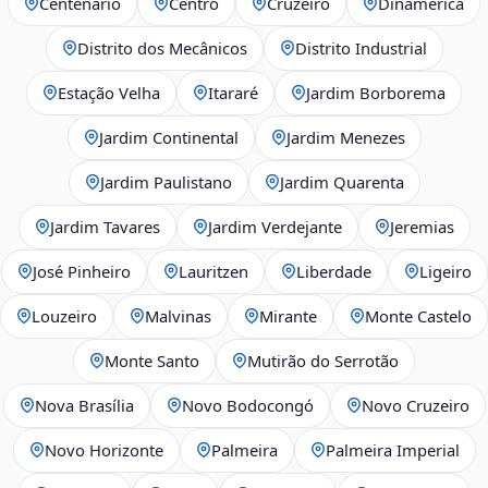
Centenário
Centro
Cruzeiro
Dinamérica
Distrito dos Mecânicos
Distrito Industrial
Estação Velha
Itararé
Jardim Borborema
Jardim Continental
Jardim Menezes
Jardim Paulistano
Jardim Quarenta
Jardim Tavares
Jardim Verdejante
Jeremias
José Pinheiro
Lauritzen
Liberdade
Ligeiro
Louzeiro
Malvinas
Mirante
Monte Castelo
Monte Santo
Mutirão do Serrotão
Nova Brasília
Novo Bodocongó
Novo Cruzeiro
Novo Horizonte
Palmeira
Palmeira Imperial