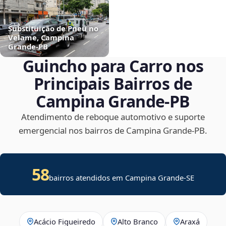
Substituição de Pneu no
Velame, Campina
Grande‑PB
Guincho para Carro nos
Principais Bairros de
Campina Grande‑PB
Atendimento de reboque automotivo e suporte
emergencial nos bairros de Campina Grande‑PB.
58
bairros atendidos em
Campina Grande
-
SE
Acácio Figueiredo
Alto Branco
Araxá