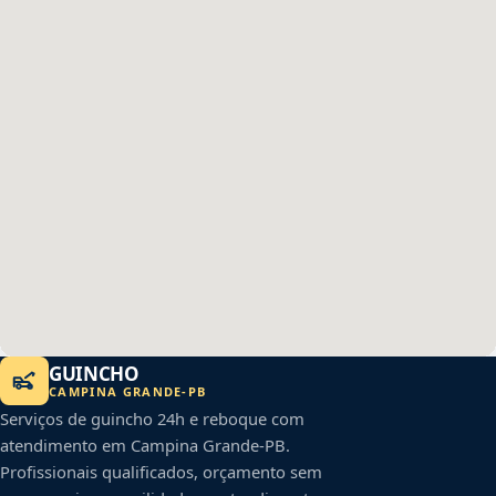
GUINCHO
CAMPINA GRANDE
-
PB
Serviços de guincho 24h e reboque com
atendimento em
Campina Grande
-
PB
.
Profissionais qualificados, orçamento sem