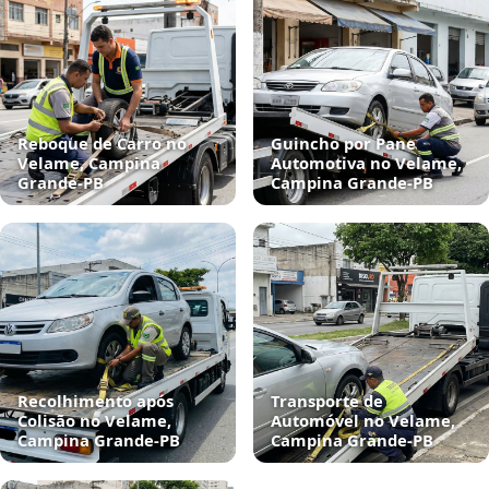
Reboque de Carro no
Guincho por Pane
Velame, Campina
Automotiva no Velame,
Grande‑PB
Campina Grande‑PB
Recolhimento após
Transporte de
Colisão no Velame,
Automóvel no Velame,
Campina Grande‑PB
Campina Grande‑PB