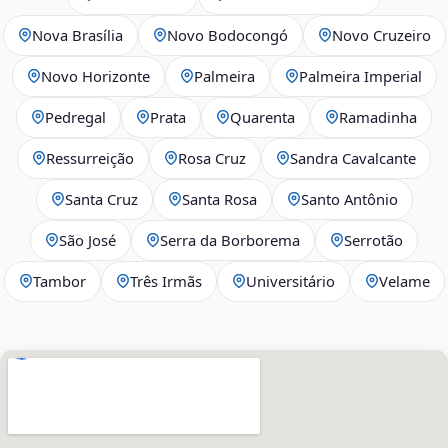
Nova Brasília
Novo Bodocongó
Novo Cruzeiro
Novo Horizonte
Palmeira
Palmeira Imperial
Pedregal
Prata
Quarenta
Ramadinha
Ressurreição
Rosa Cruz
Sandra Cavalcante
Santa Cruz
Santa Rosa
Santo Antônio
São José
Serra da Borborema
Serrotão
Tambor
Três Irmãs
Universitário
Velame