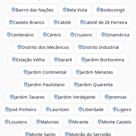
Bairro das Nações
Bela Vista
Bodocongó
Castelo Branco
Catolé
Catolé de Zé Ferreira
Centenário
Centro
Cruzeiro
Dinamérica
Distrito dos Mecânicos
Distrito Industrial
Estação Velha
Itararé
Jardim Borborema
Jardim Continental
Jardim Menezes
Jardim Paulistano
Jardim Quarenta
Jardim Tavares
Jardim Verdejante
Jeremias
José Pinheiro
Lauritzen
Liberdade
Ligeiro
Louzeiro
Malvinas
Mirante
Monte Castelo
Monte Santo
Mutirão do Serrotão