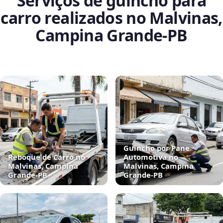
Serviços de guincho para
carro realizados no Malvinas,
Campina Grande‑PB
Guincho por Pane
Reboque de Carro no
Automotiva no
Malvinas, Campina
Malvinas, Campina
Grande‑PB
Grande‑PB