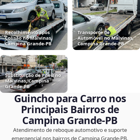
Recolhimento após
Transporte de
Colisão no Malvinas,
Automóvel no Malvinas,
Campina Grande‑PB
Campina Grande‑PB
Substituição de Pneu no
Malvinas, Campina
Grande‑PB
Guincho para Carro nos
Principais Bairros de
Campina Grande‑PB
Atendimento de reboque automotivo e suporte
emergencial nos bairros de Campina Grande‑PB.