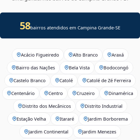
58
bairros atendidos em
Campina Grande
-
SE
Acácio Figueiredo
Alto Branco
Araxá
Bairro das Nações
Bela Vista
Bodocongó
Castelo Branco
Catolé
Catolé de Zé Ferreira
Centenário
Centro
Cruzeiro
Dinamérica
Distrito dos Mecânicos
Distrito Industrial
Estação Velha
Itararé
Jardim Borborema
Jardim Continental
Jardim Menezes