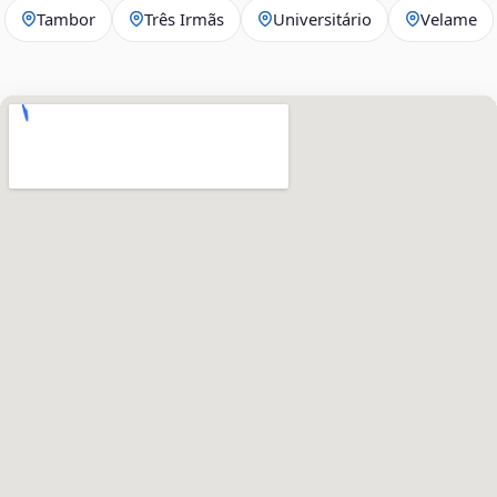
Tambor
Três Irmãs
Universitário
Velame