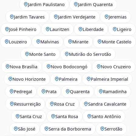
Jardim Paulistano
Jardim Quarenta
Jardim Tavares
Jardim Verdejante
Jeremias
José Pinheiro
Lauritzen
Liberdade
Ligeiro
Louzeiro
Malvinas
Mirante
Monte Castelo
Monte Santo
Mutirão do Serrotão
Nova Brasília
Novo Bodocongó
Novo Cruzeiro
Novo Horizonte
Palmeira
Palmeira Imperial
Pedregal
Prata
Quarenta
Ramadinha
Ressurreição
Rosa Cruz
Sandra Cavalcante
Santa Cruz
Santa Rosa
Santo Antônio
São José
Serra da Borborema
Serrotão