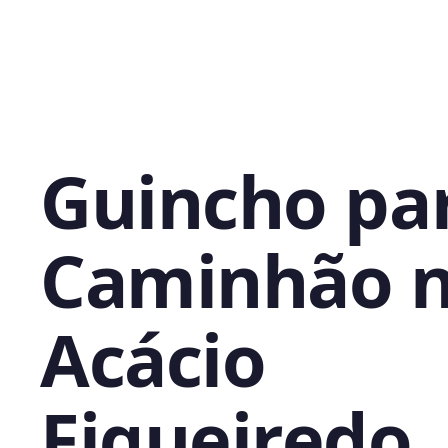
Guincho pa
Caminhão 
Acácio
Figueiredo,