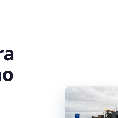
ra
no