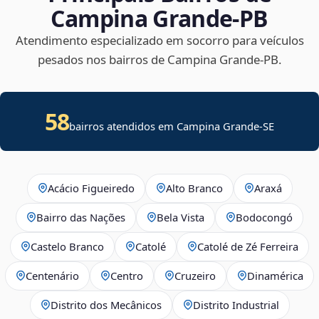
Campina Grande‑PB
Atendimento especializado em socorro para veículos
pesados nos bairros de Campina Grande‑PB.
58
bairros atendidos em
Campina Grande
-
SE
Acácio Figueiredo
Alto Branco
Araxá
Bairro das Nações
Bela Vista
Bodocongó
Castelo Branco
Catolé
Catolé de Zé Ferreira
Centenário
Centro
Cruzeiro
Dinamérica
Distrito dos Mecânicos
Distrito Industrial