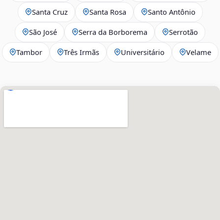
Santa Cruz
Santa Rosa
Santo Antônio
São José
Serra da Borborema
Serrotão
Tambor
Três Irmãs
Universitário
Velame