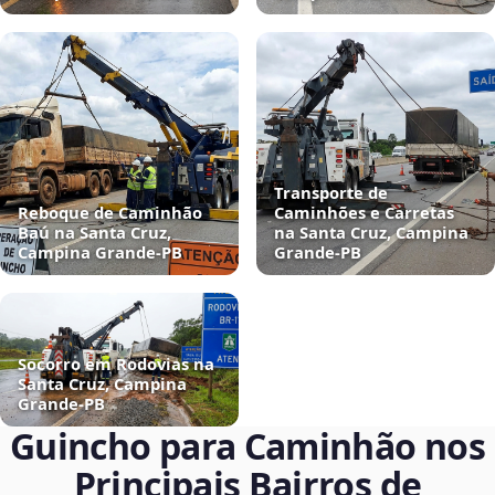
Transporte de
Reboque de Caminhão
Caminhões e Carretas
Baú na Santa Cruz,
na Santa Cruz, Campina
Campina Grande‑PB
Grande‑PB
Socorro em Rodovias na
Santa Cruz, Campina
Grande‑PB
Guincho para Caminhão nos
Principais Bairros de