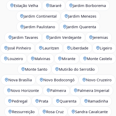
Estação Velha
Itararé
Jardim Borborema
Jardim Continental
Jardim Menezes
Jardim Paulistano
Jardim Quarenta
Jardim Tavares
Jardim Verdejante
Jeremias
José Pinheiro
Lauritzen
Liberdade
Ligeiro
Louzeiro
Malvinas
Mirante
Monte Castelo
Monte Santo
Mutirão do Serrotão
Nova Brasília
Novo Bodocongó
Novo Cruzeiro
Novo Horizonte
Palmeira
Palmeira Imperial
Pedregal
Prata
Quarenta
Ramadinha
Ressurreição
Rosa Cruz
Sandra Cavalcante