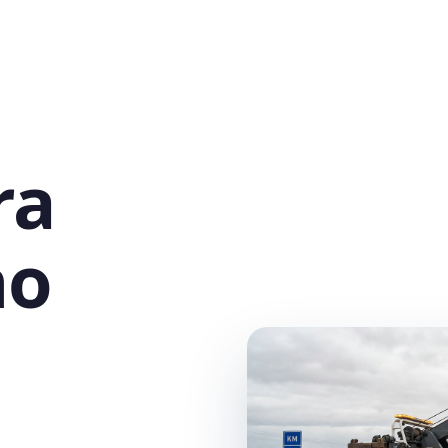
ra
no