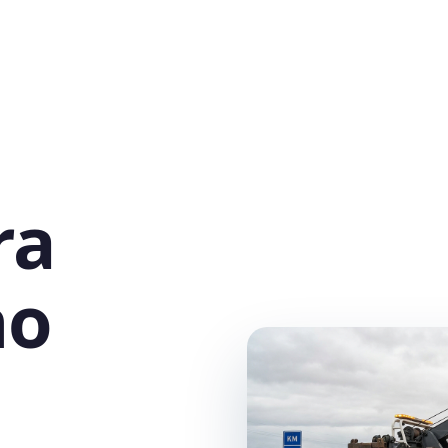
ra
no