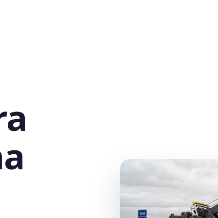
ra
na