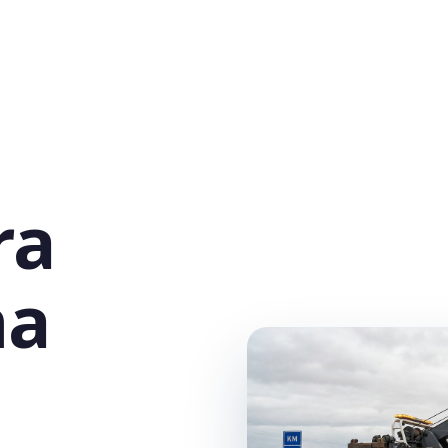
ra
na