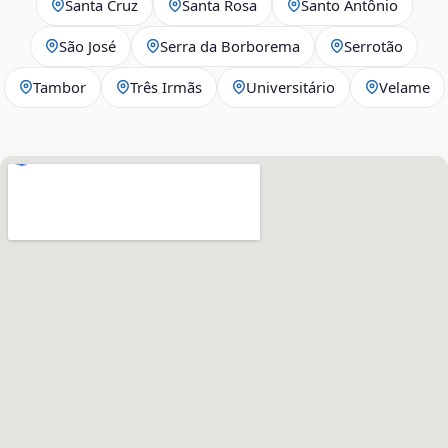
Santa Cruz
Santa Rosa
Santo Antônio
São José
Serra da Borborema
Serrotão
Tambor
Três Irmãs
Universitário
Velame