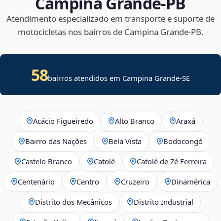
Campina Grande‑PB
Atendimento especializado em transporte e suporte de
motocicletas nos bairros de Campina Grande‑PB.
58
bairros atendidos em
Campina Grande
-
SE
Acácio Figueiredo
Alto Branco
Araxá
Bairro das Nações
Bela Vista
Bodocongó
Castelo Branco
Catolé
Catolé de Zé Ferreira
Centenário
Centro
Cruzeiro
Dinamérica
Distrito dos Mecânicos
Distrito Industrial