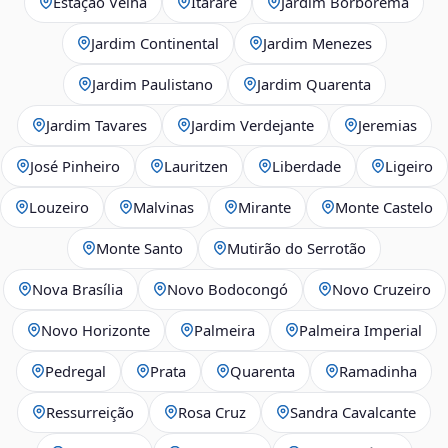
Estação Velha
Itararé
Jardim Borborema
Jardim Continental
Jardim Menezes
Jardim Paulistano
Jardim Quarenta
Jardim Tavares
Jardim Verdejante
Jeremias
José Pinheiro
Lauritzen
Liberdade
Ligeiro
Louzeiro
Malvinas
Mirante
Monte Castelo
Monte Santo
Mutirão do Serrotão
Nova Brasília
Novo Bodocongó
Novo Cruzeiro
Novo Horizonte
Palmeira
Palmeira Imperial
Pedregal
Prata
Quarenta
Ramadinha
Ressurreição
Rosa Cruz
Sandra Cavalcante