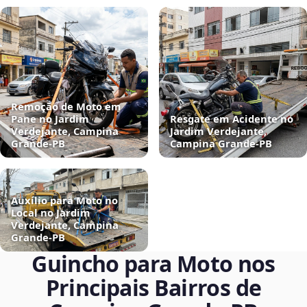
Remoção de Moto em
Pane no Jardim
Resgate em Acidente no
Verdejante, Campina
Jardim Verdejante,
Grande‑PB
Campina Grande‑PB
Auxílio para Moto no
Local no Jardim
Verdejante, Campina
Grande‑PB
Guincho para Moto nos
Principais Bairros de