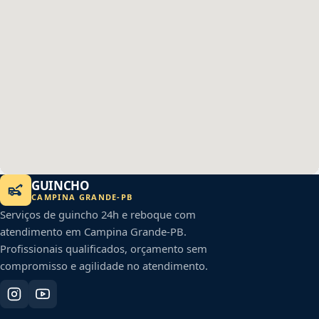
GUINCHO
CAMPINA GRANDE
-
PB
Serviços de guincho 24h e reboque com
atendimento em
Campina Grande
-
PB
.
Profissionais qualificados, orçamento sem
compromisso e agilidade no atendimento.