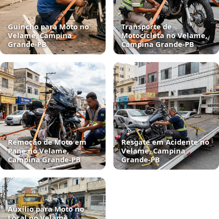
Guincho para Moto no
Transporte de
Velame, Campina
Motocicleta no Velame,
Grande‑PB
Campina Grande‑PB
Remoção de Moto em
Resgate em Acidente no
Pane no Velame,
Velame, Campina
Campina Grande‑PB
Grande‑PB
Auxílio para Moto no
Local no Velame,