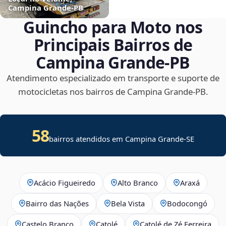
Campina Grande‑PB
Guincho para Moto nos
Principais Bairros de
Campina Grande‑PB
Atendimento especializado em transporte e suporte de
motocicletas nos bairros de Campina Grande‑PB.
58
bairros atendidos em
Campina Grande
-
SE
Acácio Figueiredo
Alto Branco
Araxá
Bairro das Nações
Bela Vista
Bodocongó
Castelo Branco
Catolé
Catolé de Zé Ferreira