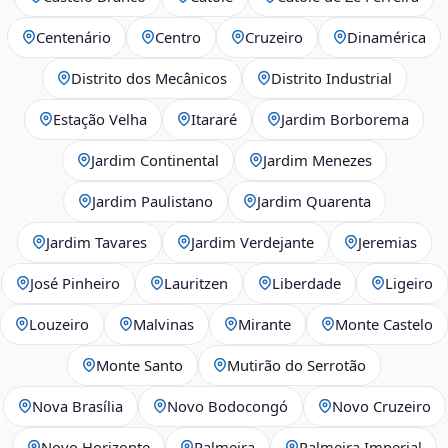
Centenário
Centro
Cruzeiro
Dinamérica
Distrito dos Mecânicos
Distrito Industrial
Estação Velha
Itararé
Jardim Borborema
Jardim Continental
Jardim Menezes
Jardim Paulistano
Jardim Quarenta
Jardim Tavares
Jardim Verdejante
Jeremias
José Pinheiro
Lauritzen
Liberdade
Ligeiro
Louzeiro
Malvinas
Mirante
Monte Castelo
Monte Santo
Mutirão do Serrotão
Nova Brasília
Novo Bodocongó
Novo Cruzeiro
Novo Horizonte
Palmeira
Palmeira Imperial