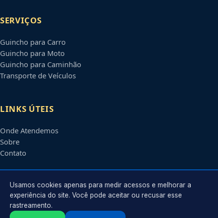
SERVIÇOS
Guincho para Carro
Guincho para Moto
Guincho para Caminhão
Transporte de Veículos
LINKS ÚTEIS
Onde Atendemos
Sobre
Contato
CONTATO
Usamos cookies apenas para medir acessos e melhorar a
experiência do site. Você pode aceitar ou recusar esse
rastreamento.
Atendimento em
Campina Grande
-
PB
e regiões parceiras