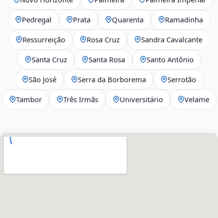
Pedregal
Prata
Quarenta
Ramadinha
Ressurreição
Rosa Cruz
Sandra Cavalcante
Santa Cruz
Santa Rosa
Santo Antônio
São José
Serra da Borborema
Serrotão
Tambor
Três Irmãs
Universitário
Velame