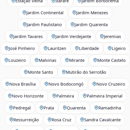
Estação Velha
Itararé
Jardim Borborema
Jardim Continental
Jardim Menezes
Jardim Paulistano
Jardim Quarenta
Jardim Tavares
Jardim Verdejante
Jeremias
José Pinheiro
Lauritzen
Liberdade
Ligeiro
Louzeiro
Malvinas
Mirante
Monte Castelo
Monte Santo
Mutirão do Serrotão
Nova Brasília
Novo Bodocongó
Novo Cruzeiro
Novo Horizonte
Palmeira
Palmeira Imperial
Pedregal
Prata
Quarenta
Ramadinha
Ressurreição
Rosa Cruz
Sandra Cavalcante