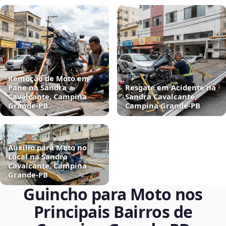
Remoção de Moto em
Pane na Sandra
Resgate em Acidente na
Cavalcante, Campina
Sandra Cavalcante,
Grande‑PB
Campina Grande‑PB
Auxílio para Moto no
Local na Sandra
Cavalcante, Campina
Grande‑PB
Guincho para Moto nos
Principais Bairros de