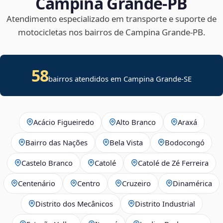
Campina Grande‑PB
Atendimento especializado em transporte e suporte de
motocicletas nos bairros de Campina Grande‑PB.
58
bairros atendidos em
Campina Grande
-
SE
Acácio Figueiredo
Alto Branco
Araxá
Bairro das Nações
Bela Vista
Bodocongó
Castelo Branco
Catolé
Catolé de Zé Ferreira
Centenário
Centro
Cruzeiro
Dinamérica
Distrito dos Mecânicos
Distrito Industrial