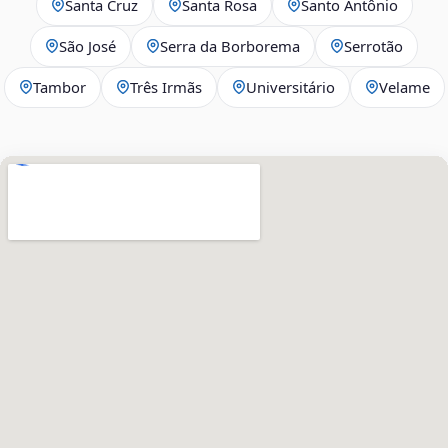
Santa Cruz
Santa Rosa
Santo Antônio
São José
Serra da Borborema
Serrotão
Tambor
Três Irmãs
Universitário
Velame