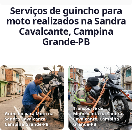
Serviços de guincho para
moto realizados na Sandra
Cavalcante, Campina
Grande‑PB
Transporte de
Guincho para Moto na
Motocicleta na Sandra
Sandra Cavalcante,
Cavalcante, Campina
Campina Grande‑PB
Grande‑PB