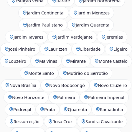
Estação Velha
Itararé
Jardim Borborema
Jardim Continental
Jardim Menezes
Jardim Paulistano
Jardim Quarenta
Jardim Tavares
Jardim Verdejante
Jeremias
José Pinheiro
Lauritzen
Liberdade
Ligeiro
Louzeiro
Malvinas
Mirante
Monte Castelo
Monte Santo
Mutirão do Serrotão
Nova Brasília
Novo Bodocongó
Novo Cruzeiro
Novo Horizonte
Palmeira
Palmeira Imperial
Pedregal
Prata
Quarenta
Ramadinha
Ressurreição
Rosa Cruz
Sandra Cavalcante