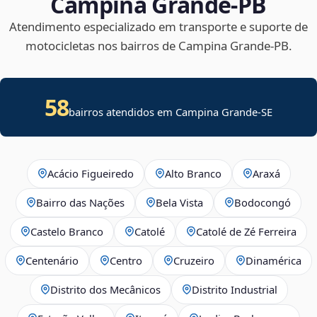
Campina Grande‑PB
Atendimento especializado em transporte e suporte de
motocicletas nos bairros de Campina Grande‑PB.
58
bairros atendidos em
Campina Grande
-
SE
Acácio Figueiredo
Alto Branco
Araxá
Bairro das Nações
Bela Vista
Bodocongó
Castelo Branco
Catolé
Catolé de Zé Ferreira
Centenário
Centro
Cruzeiro
Dinamérica
Distrito dos Mecânicos
Distrito Industrial