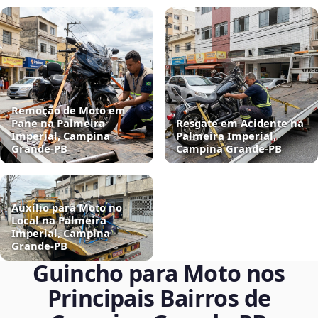
Remoção de Moto em
Pane na Palmeira
Resgate em Acidente na
Imperial, Campina
Palmeira Imperial,
Grande‑PB
Campina Grande‑PB
Auxílio para Moto no
Local na Palmeira
Imperial, Campina
Grande‑PB
Guincho para Moto nos
Principais Bairros de