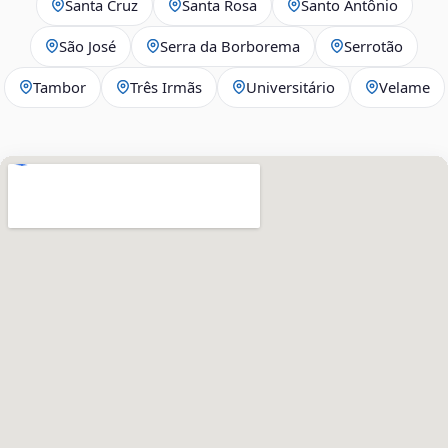
Santa Cruz
Santa Rosa
Santo Antônio
São José
Serra da Borborema
Serrotão
Tambor
Três Irmãs
Universitário
Velame