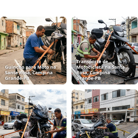
Transporte de
Guincho para Moto na
Motocicleta na Santa
Santa Rosa, Campina
Rosa, Campina
Grande‑PB
Grande‑PB