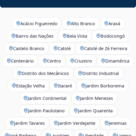
Acácio Figueiredo
Alto Branco
Araxá
Bairro das Nações
Bela Vista
Bodocongó
Castelo Branco
Catolé
Catolé de Zé Ferreira
Centenário
Centro
Cruzeiro
Dinamérica
Distrito dos Mecânicos
Distrito Industrial
Estação Velha
Itararé
Jardim Borborema
Jardim Continental
Jardim Menezes
Jardim Paulistano
Jardim Quarenta
Jardim Tavares
Jardim Verdejante
Jeremias
José Pinheiro
Lauritzen
Liberdade
Ligeiro