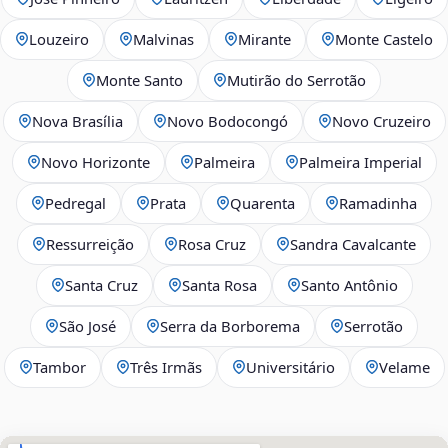
Louzeiro
Malvinas
Mirante
Monte Castelo
Monte Santo
Mutirão do Serrotão
Nova Brasília
Novo Bodocongó
Novo Cruzeiro
Novo Horizonte
Palmeira
Palmeira Imperial
Pedregal
Prata
Quarenta
Ramadinha
Ressurreição
Rosa Cruz
Sandra Cavalcante
Santa Cruz
Santa Rosa
Santo Antônio
São José
Serra da Borborema
Serrotão
Tambor
Três Irmãs
Universitário
Velame