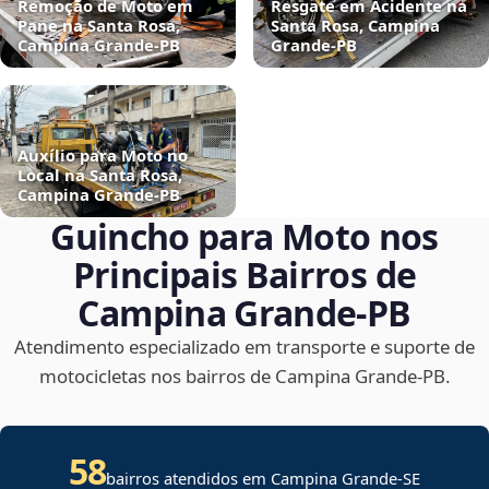
Remoção de Moto em
Resgate em Acidente na
Pane na Santa Rosa,
Santa Rosa, Campina
Campina Grande‑PB
Grande‑PB
Auxílio para Moto no
Local na Santa Rosa,
Campina Grande‑PB
Guincho para Moto nos
Principais Bairros de
Campina Grande‑PB
Atendimento especializado em transporte e suporte de
motocicletas nos bairros de Campina Grande‑PB.
58
bairros atendidos em
Campina Grande
-
SE